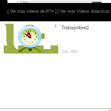
[ Ver más vídeos de RTV ]
[ Ver más Vídeos didácticos 
Trabajolibre2
1:35 · 2014