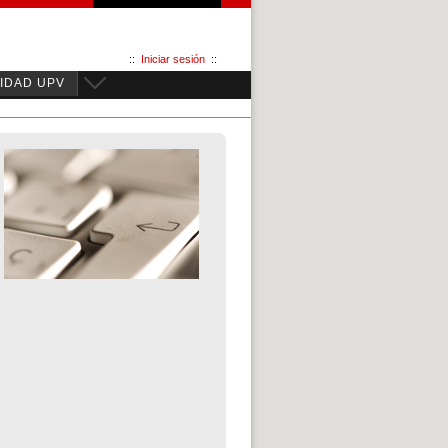
::
Iniciar sesión
::
IDAD UPV