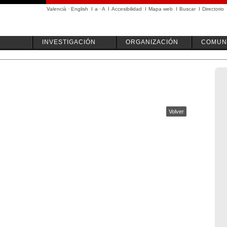
Valencià
·
English
I
a
·
A
I
Accesibilidad
I
Mapa web
I
Buscar
I
Directorio
INVESTIGACIÓN
ORGANIZACIÓN
COMUN
Volver