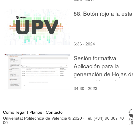
88. Botón rojo a la esta
6:36 · 2024
Sesión formativa.
Aplicación para la
generación de Hojas d
encargo Notas de
34:30 · 2023
entrega. PREGUNTAS
Cómo llegar
I
Planos
I
Contacto
Universitat Politècnica de València © 2020 · Tel. (+34) 96 387 70
00