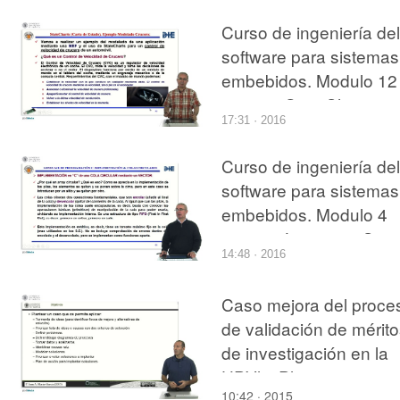
Curso de ingeniería del
software para sistemas
embebidos. Modulo 12
parte 5. StateCharts.
17:31 · 2016
Curso de ingeniería del
software para sistemas
embebidos. Modulo 4
parte 9. Lenguaje C
14:48 · 2016
avanzado
Caso mejora del proce
de validación de mérit
de investigación en la
UPVlc. Planteamiento 
10:42 · 2015