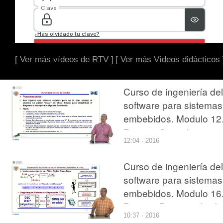
[ Ver más vídeos de RTV ]
[ Ver más Vídeos didácticos 
Curso de ingeniería del
software para sistemas
embebidos. Modulo 12
Parte 3. Statechart
12:04 · 2016
Curso de ingeniería del
software para sistemas
embebidos. Modulo 16
Parte 4. Depuración de
10:37 · 2016
software.