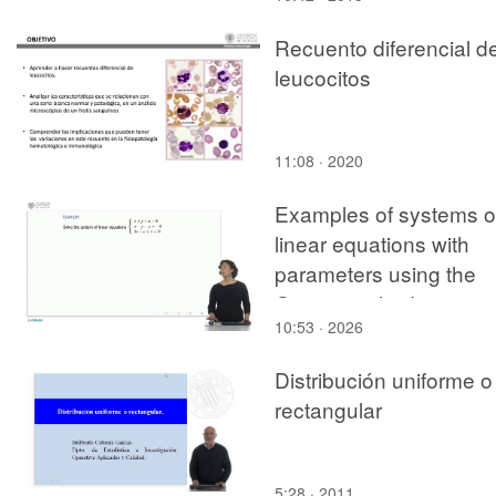
definición del problema
Recuento diferencial d
leucocitos
11:08 · 2020
Examples of systems o
linear equations with
parameters using the
Gauss method
10:53 · 2026
Distribución uniforme o
rectangular
5:28 · 2011