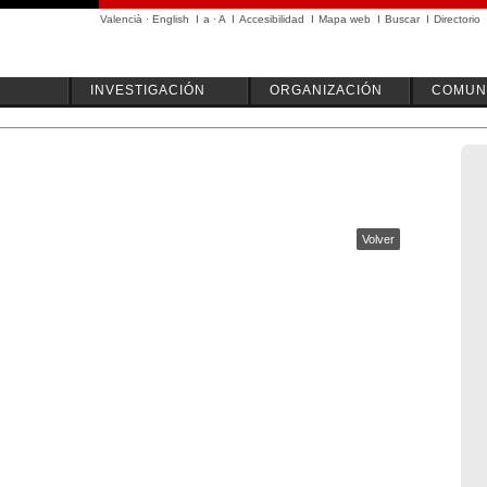
Valencià
·
English
I
a
·
A
I
Accesibilidad
I
Mapa web
I
Buscar
I
Directorio
INVESTIGACIÓN
ORGANIZACIÓN
COMUN
Volver