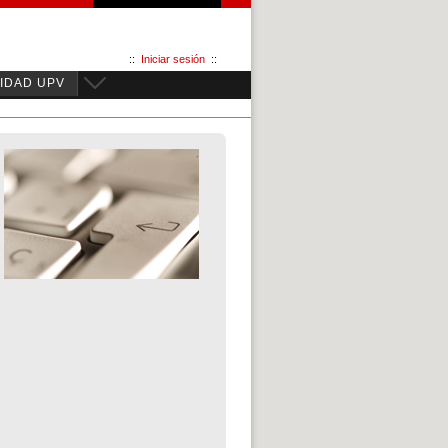
::
Iniciar sesión
::
IDAD UPV