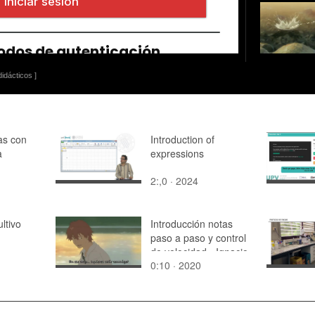
idácticos ]
as con
Introduction of
a
expressions
2:,0 · 2024
ltivo
Introducción notas
paso a paso y control
de velocidad - Ignacio
0:10 · 2020
García Molina (p3_c)