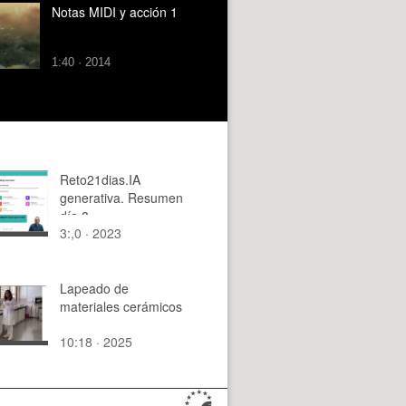
Notas MIDI y acción 1
1:40 · 2014
Reto21dias.IA
generativa. Resumen
día 8
3:,0 · 2023
Lapeado de
materiales cerámicos
10:18 · 2025