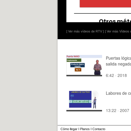
[ Ver más vídeos de RTV ]
[ Ver más Vídeos d
Puertas lógic
salida negad
6:42 · 2018
Labores de cu
13:22 · 2007
Cómo llegar
I
Planos
I
Contacto