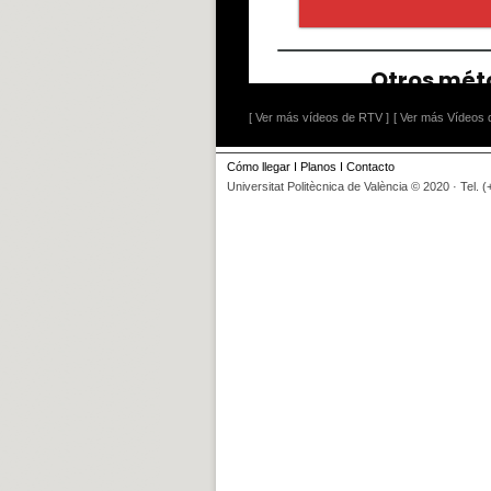
[ Ver más vídeos de RTV ]
[ Ver más Vídeos d
Cómo llegar
I
Planos
I
Contacto
Universitat Politècnica de València © 2020 · Tel. 