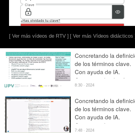
[ Ver más vídeos de RTV ]
[ Ver más Vídeos didácticos 
Concretando la definic
de los términos clave.
Con ayuda de IA.
Comparando plataform
8:30 · 2024
Concretando la definic
de los términos clave.
Con ayuda de IA.
Comparando
7:48 · 2024
plataformas. SciSpace