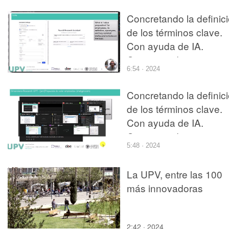
Concretando la definic
de los términos clave.
Con ayuda de IA.
Comparando
6:54 · 2024
plataformas. Scite
Concretando la definic
de los términos clave.
Con ayuda de IA.
Comparando
5:48 · 2024
plataformas. Dimensio
La UPV, entre las 100
más innovadoras
2:42 · 2024