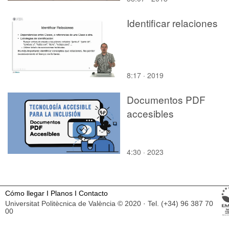
RECONOCIMIENTO, 
REVALORIZACIÓN, L
Identificar relaciones
CONSERVACIÓN Y E
RE-USO DEL
PATRIMÓNIO
ARQUITECTÓNICO.A
8:17 · 2019
Navarro , Mª Jose B.
Documentos PDF
accesibles
4:30 · 2023
Cómo llegar
I
Planos
I
Contacto
Universitat Politècnica de València © 2020 · Tel. (+34) 96 387 70
00