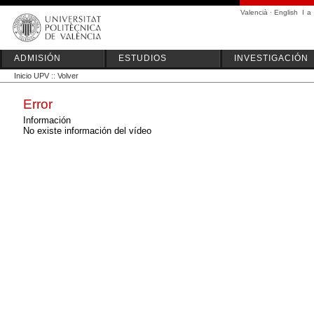
Valencià
·
English
I
a
ADMISIÓN
ESTUDIOS
INVESTIGACIÓN
Inicio UPV
::
Volver
Error
Información
No existe información del vídeo