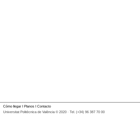
Cómo llegar
I
Planos
I
Contacto
Universitat Politècnica de València © 2020 · Tel. (+34) 96 387 70 00