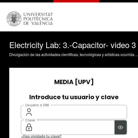
Electricity Lab: 3.-Capacitor- video 3
Divulgación de las actividades científicas, tecnológicas y artísticas ocurridas en los tres campus de la UPV