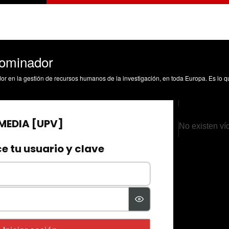
ominador
No existen ví