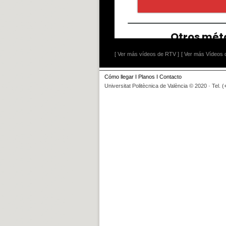
[ Ver más vídeos de RTV ]
[ Ver más Vídeos d
Cómo llegar
I
Planos
I
Contacto
Universitat Politècnica de València © 2020 · Tel. 