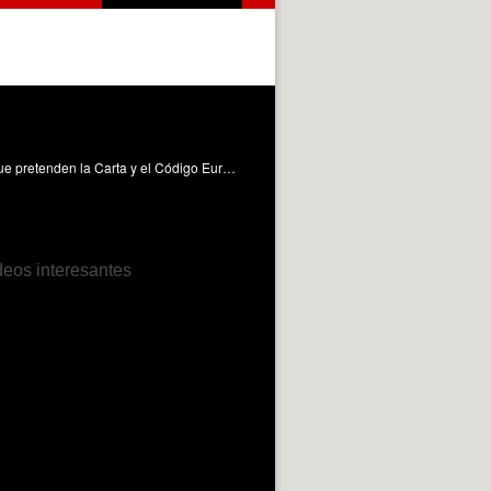
Establecer un mínimo común denominador en la gestión de recursos humanos de la investigación, en toda Europa. Es lo que pretenden la Carta y el Código Europeo del Investigador. Definir cuáles son los derechos y obligaciones de los científicos y también las responsabilidades de las instituciones europeas en las que trabajan. Es una estrategia fundamental para cualquier universidad europea y en la que se trabaja, desde hace años, en la Universitat Politècnica de València.
deos interesantes