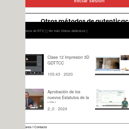
ídeos de RTV ]
[ Ver más Vídeos didácticos ]
Clase 12 Impresion 3D
SEMINARI
GDTTCC
DE ESTUD
INVESTIG
105:43 · 2020
33:11 · 20
SOBRE EL
RECONOCI
LA
Aprobación de los
REVALORI
Herramient
nuevos Estatutos de la
LA CONSE
Herramient
UPV
EL RE-US
redactar
2:,0 · 2024
2:24 · 202
PATRIMÓN
ARQUITEC
ablo Navarr
anos
I
Contacto