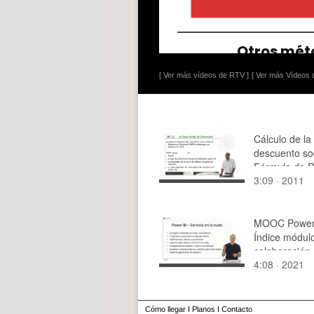
[ Ver más vídeos de RTV ]
[ Ver más Vídeos d
Cálculo de la
descuento soc
Fórmula de 
3:09 · 2011
MOOC Power 
Índice módul
colaboración 
4:08 · 2021
en la nube
Cómo llegar
I
Planos
I
Contacto