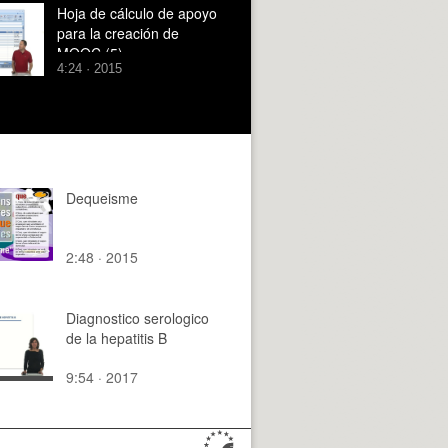
Hoja de cálculo de apoyo
para la creación de
MOOC (5)
4:24 · 2015
Dequeisme
2:48 · 2015
Diagnostico serologico
de la hepatitis B
9:54 · 2017