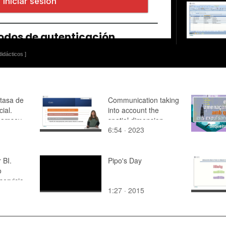
idácticos ]
 tasa de
Communication taking
ial.
into account the
Ramsey
spatial dimension
6:54 · 2023
BI.
Pipo's Day
o
servicio
1:27 · 2015