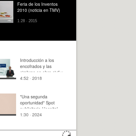
Feria de los Inventos
2010 (noticia en TMV)
1:28 · 2015
Introducción a los
encofrados y las
cimbras en obra civil y
4:52 · 2018
edificación. Video
promocional
"Una segunda
oportunidad" Spot
publicitario-Hospital
1:30 · 2024
botànic.