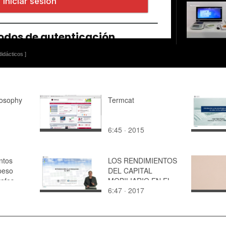
idácticos ]
osophy
Termcat
6:45 · 2015
ntos
LOS RENDIMIENTOS
peso
DEL CAPITAL
afos
MOBILIARIO EN EL
6:47 · 2017
jemplo
IRPF