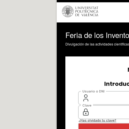
Feria de los Invent
Divulgación de las actividades científica