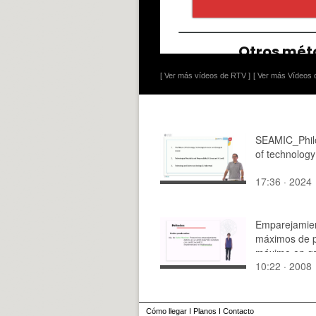
[ Ver más vídeos de RTV ]
[ Ver más Vídeos d
SEAMIC_Phil
of technology
17:36 · 2024
Emparejamie
máximos de 
máximo en gr
10:22 · 2008
bipartidos. E
Cómo llegar
I
Planos
I
Contacto