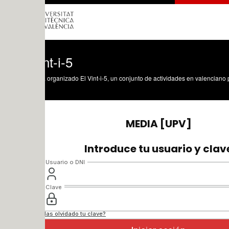
nt-i-5
organizado El Vint-i-5, un conjunto de actividades en valenciano programadas sobr