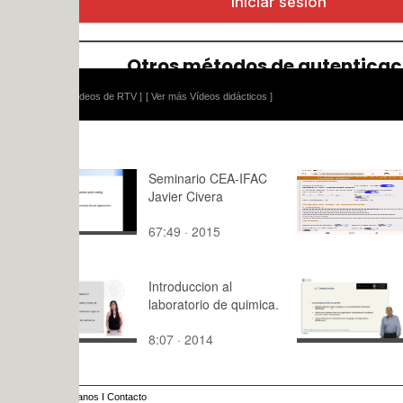
ídeos de RTV ]
[ Ver más Vídeos didácticos ]
Seminario CEA-IFAC
Metatierra
Javier Civera
Administrac
- desactiva
67:49 · 2015
2:,0 · 2024
Introduccion al
Tema 4: Le
laboratorio de quimica.
8:07 · 2014
7:04 · 201
anos
I
Contacto