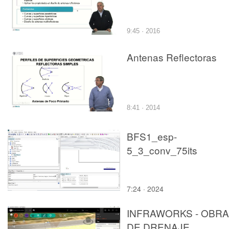
9:45 · 2016
Antenas Reflectoras
8:41 · 2014
BFS1_esp-
5_3_conv_75its
7:24 · 2024
INFRAWORKS - OBR
DE DRENAJE