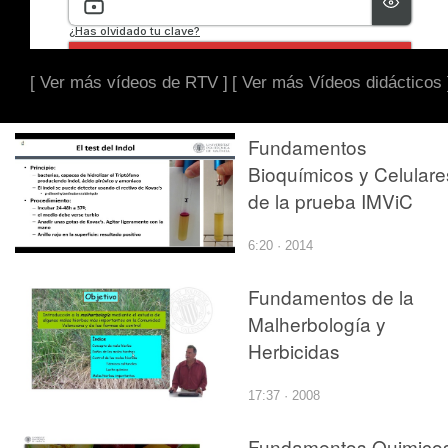
[ Ver más vídeos de RTV ]
[ Ver más Vídeos didácticos 
Fundamentos
Bioquímicos y Celulare
de la prueba IMViC
6:20 · 2014
Fundamentos de la
Malherbología y
Herbicidas
17:37 · 2008
Fundamentos Quimico