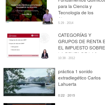
para la Ciencia y
Tecnologia de los
Alimentos. 2014-2015
5:29 · 2014
CATEGORÍAS Y
GRUPOS DE RENTA 
EL IMPUESTO SOBR
LA RENTA DE LAS
10:38 · 2012
PERSONAS FÍSICAS
práctica 1 sonido
extradiegético Carlos
Lahuerta
0:22 · 2015