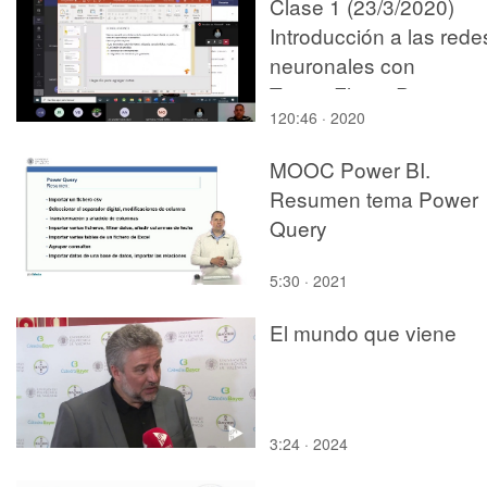
Clase 1 (23/3/2020)
Introducción a las rede
neuronales con
TensorFlow - Proyecto
120:46 · 2020
Robótica
MOOC Power BI.
Resumen tema Power
Query
5:30 · 2021
El mundo que viene
3:24 · 2024