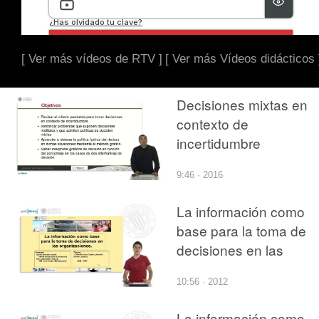
[ Ver más vídeos de RTV ]
[ Ver más Vídeos didácticos 
Decisiones mixtas en
contexto de
incertidumbre
9:46 · 2016
La información como
base para la toma de
decisiones en las
organizaciones
10:56 · 2012
La información como