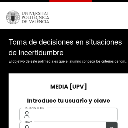
Toma de decisiones en situaciones
de incertidumbre
El objetivo de este polimedia es que el alumno conozca los criterios de toma de decisiones en situación de incertudimbre. En concreto el criterio Optimista, criterio Pesimista, criterio de Huwicz y criterio de Savage Peris Ortiz, M.; Rueda Armengot, C. (2013). Toma de decisiones en situaciones