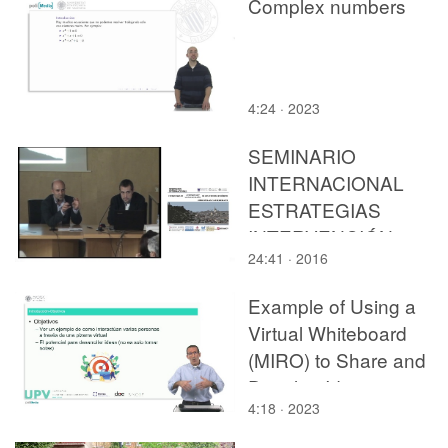
Complex numbers
4:24 · 2023
SEMINARIO
INTERNACIONAL
ESTRATEGIAS
INTERVENCIÓN
24:41 · 2016
CONSERVACIÓN EN
LOS CENTROS
Example of Using a
HISTORICOS. JOSEP
Virtual Whiteboard
PARDO
(MIRO) to Share and
Develop Ideas in a
4:18 · 2023
Meeting