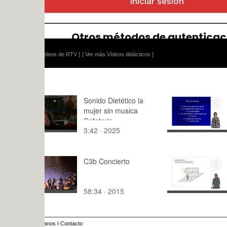
ídeos de RTV ]
[ Ver más Vídeos didácticos ]
Sonido Dietético la
Le présent
mujer sin musica
du premier
Cafeteria
3:42 · 2025
13:03 · 20
C3b Concierto
Luz Paralel
Cuadro: Ve
Desventaja
58:34 · 2015
11:57 · 20
anos
I
Contacto