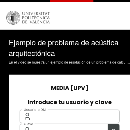
Ejemplo de problema de acústica
arquitectónica
En el vídeo se muestra un ejemplo de resolución de un problema de cálculo del nivel sonoro total en dos puntos de una sala, debido al nivel de sonido directo y al reflejado. Tort Ausina, I. (2021). Ejemplo de problema de acústica arquitectónica. https://riunet.upv.es/handle/10251/168226 DER