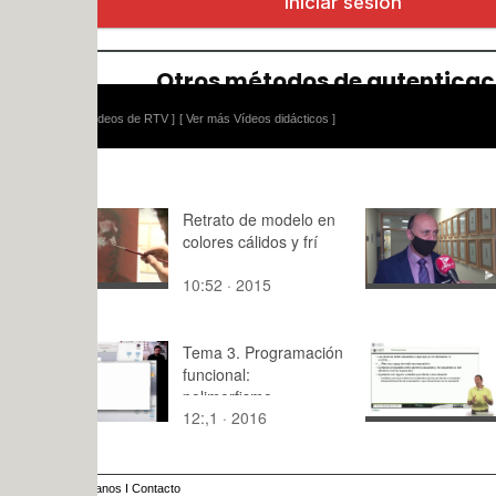
ídeos de RTV ]
[ Ver más Vídeos didácticos ]
Retrato de modelo en
Tabla perió
colores cálidos y frí
musical
10:52 · 2015
1:24 · 202
Tema 3. Programación
Aspectos r
funcional:
de un prot
polimorfismo
Observaci
12:,1 · 2016
4:33 · 201
anos
I
Contacto