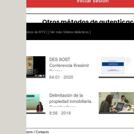
ídeos de RTV ]
[ Ver más Vídeos didácticos ]
DES SOST
Actividad d
Conferencia Kresimir
Rogina
64:01 · 2020
0:26 · 200
Delimitación de la
Talento jo
propiedad inmobiliaria.
Servidumbres.
8:56 · 2018
2:48 · 202
Definición
anos
I
Contacto