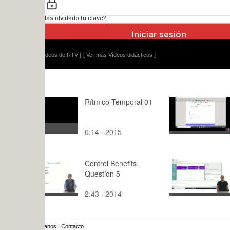
ídeos de RTV ]
[ Ver más Vídeos didácticos ]
Rítmico-Temporal 01
Matemática
grupo A Cl
0:14 · 2015
66:19 · 20
Control Benefits.
Operacione
Question 5
2:43 · 2014
1:57 · 201
anos
I
Contacto