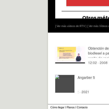
[ Ver más vídeos de RTV ]
[ Ver más Vídeos d
Obtención de
biodiesel a pa
aceite de coc
12:02 · 2008
usado
Angarber 5
: · 2021
Cómo llegar
I
Planos
I
Contacto