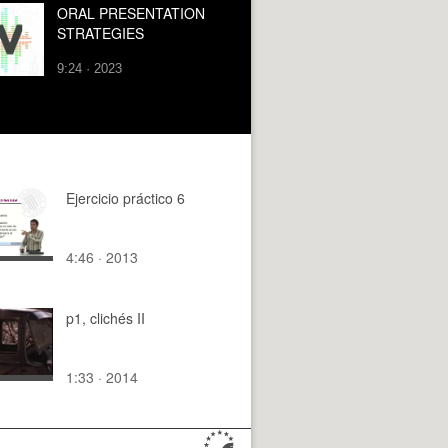
ORAL PRESENTATION
STRATEGIES
9:24 · 2023
Ejercicio práctico 6
4:46 · 2013
p1, clichés II
1:33 · 2014