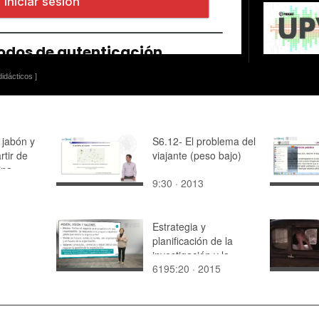
idácticos ]
 jabón y
S6.12- El problema del
rtir de
viajante (peso bajo)
ina
9:30 · 2013
Estrategia y
planificación de la
investigación y la
6195:20 · 2015
cooperación con el
entorno
socioeconómico en
universidades (1)