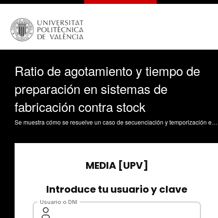
Ratio de agotamiento y tiempo de
preparación en sistemas de
fabricación contra stock
Se muestra cómo se resuelve un caso de secuenciación y temporización en un sistema de fabricación contra stock donde hay tiempos de preparación Andrés Romano, C. (2021). Ratio de agotamiento y tiempo de preparación en sistemas de fabricación contra stock. https://riunet.upv.es/handle/10251/167351 DER