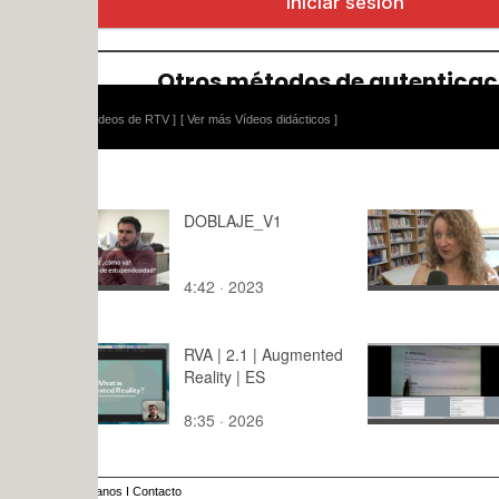
ídeos de RTV ]
[ Ver más Vídeos didácticos ]
DOBLAJE_V1
Grupos de
conversaci
valenciano
4:42 · 2023
1:18 · 202
RVA | 2.1 | Augmented
Rango
Reality | ES
8:35 · 2026
1:42 · 201
anos
I
Contacto