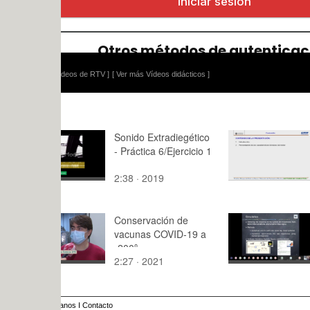
ídeos de RTV ]
[ Ver más Vídeos didácticos ]
Sonido Extradiegético
Explicacio
- Práctica 6/Ejercicio 1
banco de 
para motor
2:38 · 2019
9321:45 · 
combustión
alternativo
Conservación de
Lecture 4.
vacunas COVID-19 a
II, 2020. S
-200º
dynamical 
2:27 · 2021
92:21 · 20
anos
I
Contacto