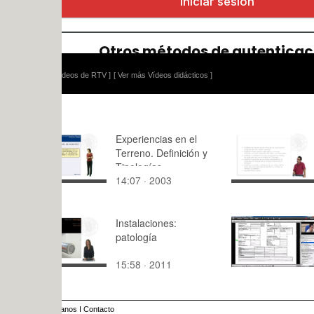
ídeos de RTV ]
[ Ver más Vídeos didácticos ]
Experiencias en el
Ejercicio p
Terreno. Definición y
Tipologías
14:07 · 2003
13:44 · 20
Instalaciones:
Seminario 
patología
Peritacione
Tasaciones
15:58 · 2011
106:05 · 2
anos
I
Contacto