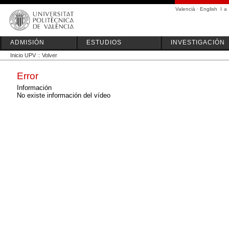
Valencià
·
English
I
a
ADMISIÓN
ESTUDIOS
INVESTIGACIÓN
Inicio UPV
::
Volver
Error
Información
No existe información del vídeo