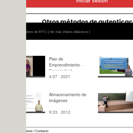
ídeos de RTV ]
[ Ver más Vídeos didácticos ]
Plan de
Use of Engl
Emprendimiento -
Present pe
Emprender1
continuous
4:07 · 2021
1:58 · 201
Almacenamiento de
Física 1. L
imágenes
Campo eléc
9:33 · 2012
4:59 · 202
anos
I
Contacto