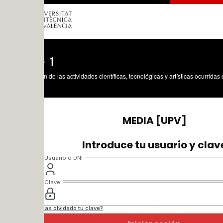
 1
n de las actividades científicas, tecnológicas y artísticas ocurridas en los tres cam