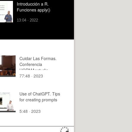
Introducción a R.
Funciones apply()
13:04 · 2022
Cuidar Las Formas.
Conferencia
HORMAestudio
77:48 · 2023
Use of ChatGPT. Tips
for creating prompts
5:48 · 2023