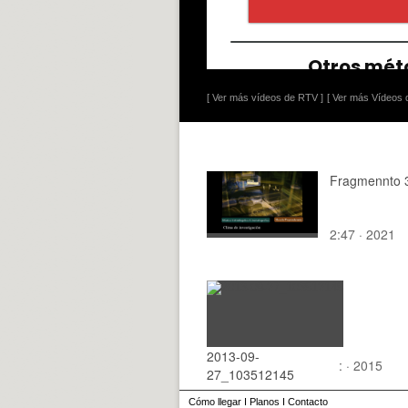
[ Ver más vídeos de RTV ]
[ Ver más Vídeos d
Fragmennto 
2:47 · 2021
2013-09-
: · 2015
27_103512145
Cómo llegar
I
Planos
I
Contacto