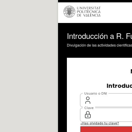
Introducción a R. F
Divulgación de las actividades científica