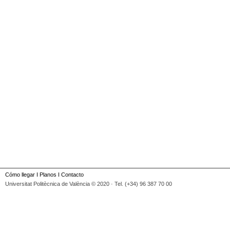
Cómo llegar
I
Planos
I
Contacto
Universitat Politècnica de València © 2020 · Tel. (+34) 96 387 70 00