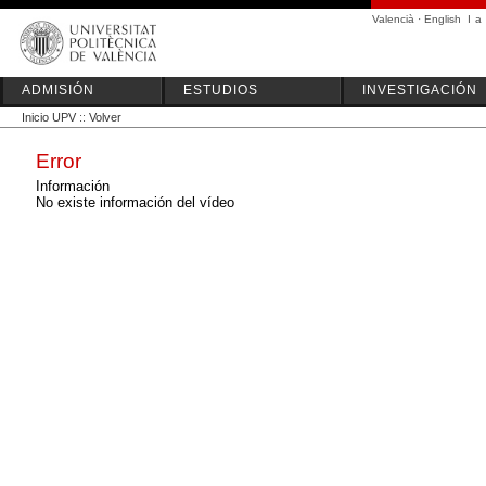
Valencià
·
English
I
a
ADMISIÓN
ESTUDIOS
INVESTIGACIÓN
Inicio UPV
::
Volver
Error
Información
No existe información del vídeo