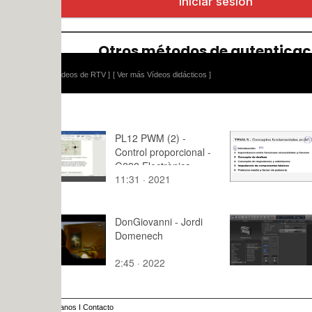
ídeos de RTV ]
[ Ver más Vídeos didácticos ]
PL12 PWM (2) -
Teoría de C
Control proporcional -
Lección 5.
G222 Electrònica
lección 5
11:31 · 2021
2:36 · 202
Digital 2020 [UPV]
DonGiovanni - Jordi
Tutorial Lo
Domenech
Smart Cont
Stacks (pi
2:45 · 2022
11:57 · 20
y de carpe
anos
I
Contacto