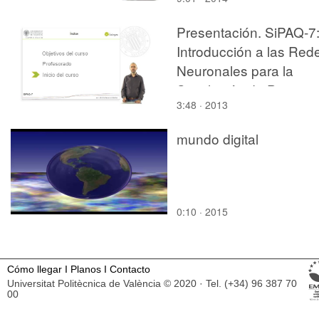
Presentación. SiPAQ-7
Introducción a las Red
Neuronales para la
Simulación de Proceso
3:48 · 2013
con Matlab¿ y Scilab¿
mundo digital
0:10 · 2015
Cómo llegar
I
Planos
I
Contacto
Universitat Politècnica de València © 2020 · Tel. (+34) 96 387 70
00