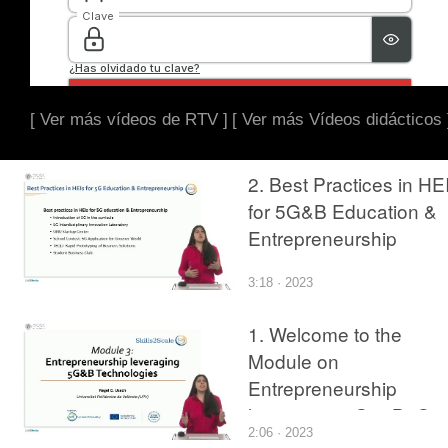
[ Ver más vídeos de RTV ]
[ Ver más Vídeos didácticos 
2. Best Practices in HE
for 5G&B Education &
Entrepreneurship
3:18 · 2023
1. Welcome to the
Module on
Entrepreneurship
leveraging 5G & B5G
2:06 · 2023