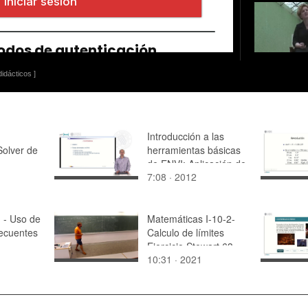
idácticos ]
Introducción a las
Solver de
herramientas básicas
de ENVI: Aplicación de
7:08 · 2012
el
filtros
 proceso
as
] - Uso de
Matemáticas I-10-2-
recuentes
Calculo de límites
Ejercicio Stewart 63
10:31 · 2021