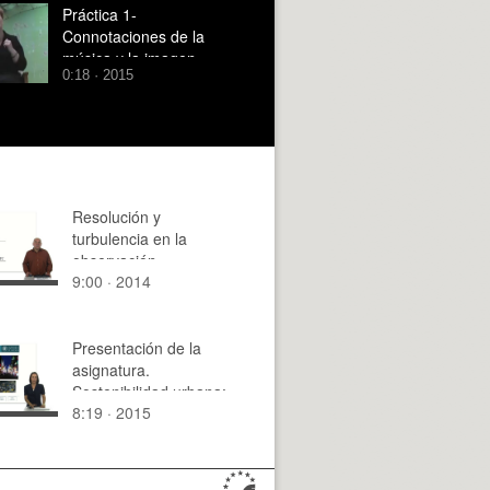
Práctica 1-
Connotaciones de la
música y la imagen
0:18 · 2015
Resolución y
turbulencia en la
observación
9:00 · 2014
astronómica
Presentación de la
asignatura.
Sostenibilidad urbana:
8:19 · 2015
edificación y ciudad