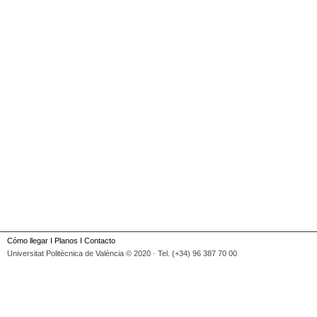
Cómo llegar
I
Planos
I
Contacto
Universitat Politècnica de València © 2020 · Tel. (+34) 96 387 70 00