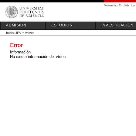
Valencià
·
English
I
a
ADMISIÓN
ESTUDIOS
INVESTIGACIÓN
Inicio UPV
::
Volver
Error
Información
No existe información del vídeo