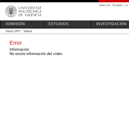
Valencià
·
English
I
a
ADMISIÓN
ESTUDIOS
INVESTIGACIÓN
Inicio UPV
::
Volver
Error
Información
No existe información del vídeo