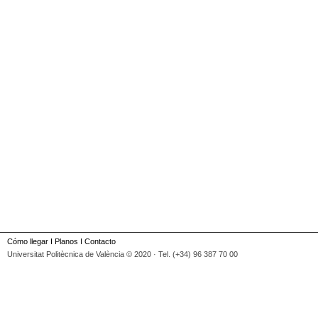
Cómo llegar
I
Planos
I
Contacto
Universitat Politècnica de València © 2020 · Tel. (+34) 96 387 70 00