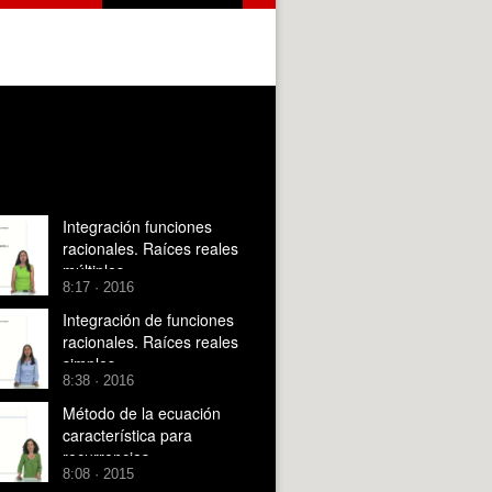
Integración funciones
racionales. Raíces reales
múltiples
8:17 · 2016
Integración de funciones
racionales. Raíces reales
simples
8:38 · 2016
Método de la ecuación
característica para
recurrencias
8:08 · 2015
homogéneas lineales de