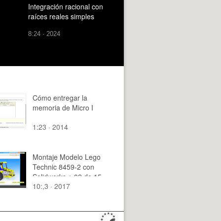
segundo orden con
Integración racional con
coeficientes constantes
raíces reales simples
(raíces reales)
8:24 · 2024
Cómo entregar la
memoria de Micro I
1:23 · 2014
Montaje Modelo Lego
Technic 8459-2 con
Solidworks ¿ 02 de 15
10:,3 · 2017