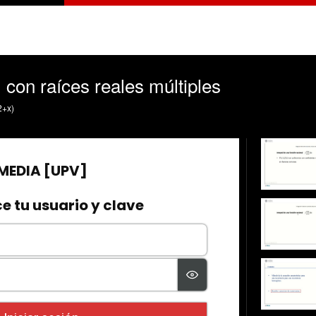
l con raíces reales múltiples
2+x)