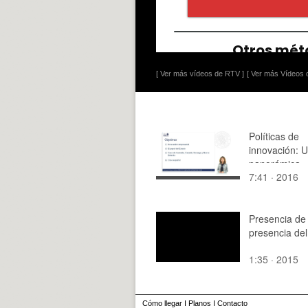
[ Ver más vídeos de RTV ]
[ Ver más Vídeos d
Políticas de
innovación: 
panorámica
7:41 · 2016
internacional
Presencia de
presencia del
1:35 · 2015
Cómo llegar
I
Planos
I
Contacto