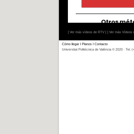
[ Ver más vídeos de RTV ]
[ Ver más Vídeos d
Cómo llegar
I
Planos
I
Contacto
Universitat Politècnica de València © 2020 · Tel. 