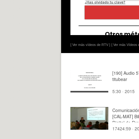
[ Ver más vídeos de RTV ]
[ Ver más Vídeos d
[190] Audio 5
titubear
5:30 · 2015
Comunicación
[CAL-MAT] Bib
Digital de Rr
17424:59 · 2
de Informació
complemento 