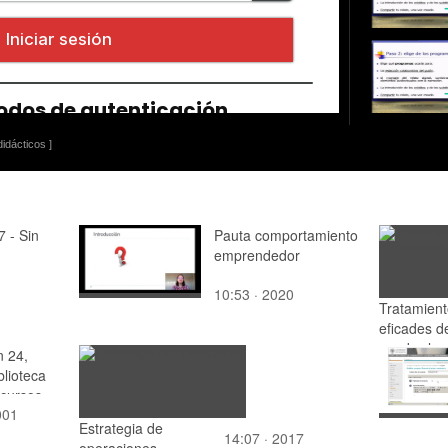
idácticos ]
7 - Sin
Pauta comportamiento
emprendedor
10:53 · 2020
Tratamien
eficades d
cerebrales
 24,
lioteca
ecursos
001
n,
Estrategia de
al portal
14:07 · 2017
operaciones