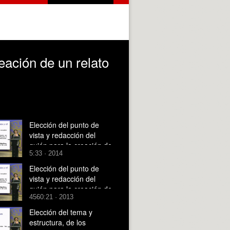
reación de un relato
Elección del punto de
vista y redacción del
guión para la creación de
5:33 · 2014
un relato digital
Elección del punto de
vista y redacción del
guión para la creación de
4560:21 · 2013
un relato digital
Elección del tema y
estructura, de los