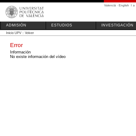
Valencià
·
English
I
a
ADMISIÓN
ESTUDIOS
INVESTIGACIÓN
Inicio UPV
::
Volver
Error
Información
No existe información del vídeo