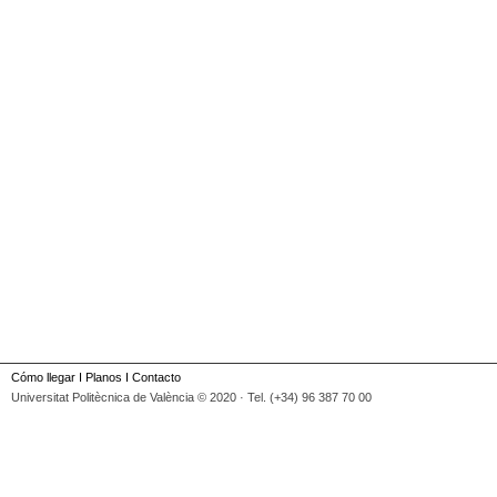
Cómo llegar
I
Planos
I
Contacto
Universitat Politècnica de València © 2020 · Tel. (+34) 96 387 70 00