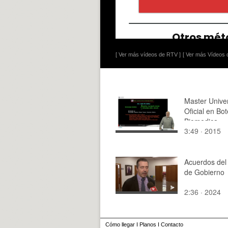
[ Ver más vídeos de RTV ]
[ Ver más Vídeos d
Master Univer
Oficial en Bo
Biomedica
3:49 · 2015
Acuerdos del
de Gobierno
2:36 · 2024
Cómo llegar
I
Planos
I
Contacto