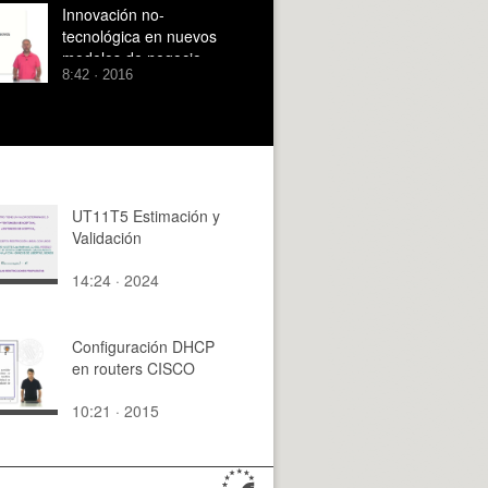
Innovación no-
tecnológica en nuevos
modelos de negocio
8:42 · 2016
UT11T5 Estimación y
Validación
14:24 · 2024
Configuración DHCP
en routers CISCO
10:21 · 2015