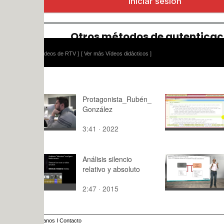
ídeos de RTV ]
[ Ver más Vídeos didácticos ]
Protagonista_Rubén_
Solución C
González
Simbólica 
con Mathem
3:41 · 2022
10:06 · 20
de 23 - Mo
Mathemati
Análisis silencio
Problemas 
relativo y absoluto
transferenc
conocimien
2:47 · 2015
8:09 · 201
anos
I
Contacto