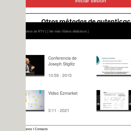
ídeos de RTV ]
[ Ver más Vídeos didácticos ]
Conferencia de
Normalizac
Joseph Stiglitz
Selección d
diédricas 
10:59 · 2015
9:45 · 202
Video Ezmarket
CEAF_Rui
3:11 · 2021
27:19 · 20
anos
I
Contacto