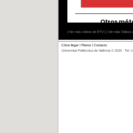
[ Ver más vídeos de RTV ]
[ Ver más Vídeos d
Cómo llegar
I
Planos
I
Contacto
Universitat Politècnica de València © 2020 · Tel. 