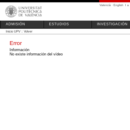
Valencià
·
English
I
a
ADMISIÓN
ESTUDIOS
INVESTIGACIÓN
Inicio UPV
::
Volver
Error
Información
No existe información del vídeo