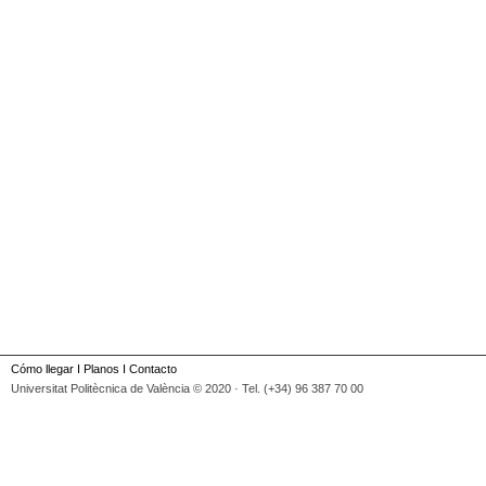
Cómo llegar
I
Planos
I
Contacto
Universitat Politècnica de València © 2020 · Tel. (+34) 96 387 70 00