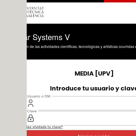
r Systems V
n de las actividades científicas, tecnológicas y artísticas ocurridas en los tres cam