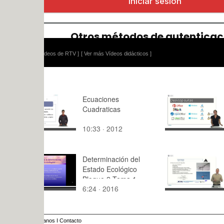
ídeos de RTV ]
[ Ver más Vídeos didácticos ]
Ecuaciones
Suites com
Cuadraticas
10:33 · 2012
4:51 · 201
Determinación del
Master RP
Estado Ecológico
Asignatura
Bloque 2 Tema 1
comunicaci
6:24 · 2016
3:30 · 201
Antena Yag
anos
I
Contacto