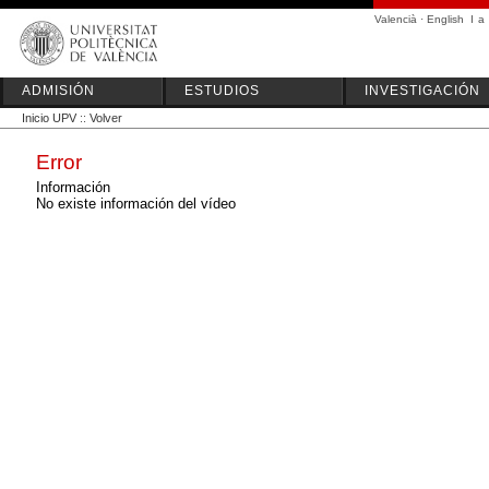
Valencià
·
English
I
a
ADMISIÓN
ESTUDIOS
INVESTIGACIÓN
Inicio UPV
::
Volver
Error
Información
No existe información del vídeo