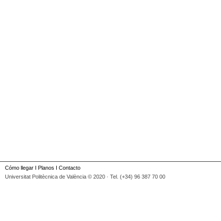
Cómo llegar
I
Planos
I
Contacto
Universitat Politècnica de València © 2020 · Tel. (+34) 96 387 70 00