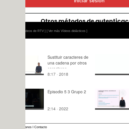
ídeos de RTV ]
[ Ver más Vídeos didácticos ]
Sustituir caracteres de
Transversa
una cadena por otros
02
caracteres
8:17 · 2018
0:25 · 202
Episodio 5 3 Grupo 2
Organizaci
con matric
2:14 · 2022
7:25 · 201
anos
I
Contacto