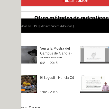
ídeos de RTV ]
[ Ver más Vídeos didácticos ]
Ven a la Mostra del
PA-3, Ejerc
Campus de Gandía -
Determinac
drama parodia
fuerzas no
0:21 · 2015
12:35 · 20
elemento
isoparamét
tensión pla
El llagostí - Notícia C9
EDUSCRU
1:02 · 2015
9:47 · 201
anos
I
Contacto